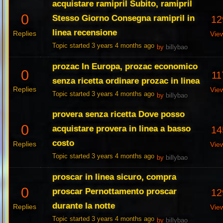
acquistare ramipril Subito, ramipril
0
Stesso Giorno Consegna ramipril in
12
linea recensione
Replies
Vie
Topic started 3 years 4 months ago
by
billybao
prozac In Europa, prozac economico
0
11
senza ricetta ordinare prozac in linea
Replies
Vie
Topic started 3 years 4 months ago
by
billybao
provera senza ricetta Dove posso
0
acquistare provera in linea a basso
14
costo
Replies
Vie
Topic started 3 years 4 months ago
by
billybao
proscar in linea sicuro, compra
0
proscar Pernottamento proscar
12
durante la notte
Replies
Vie
Topic started 3 years 4 months ago
by
billybao