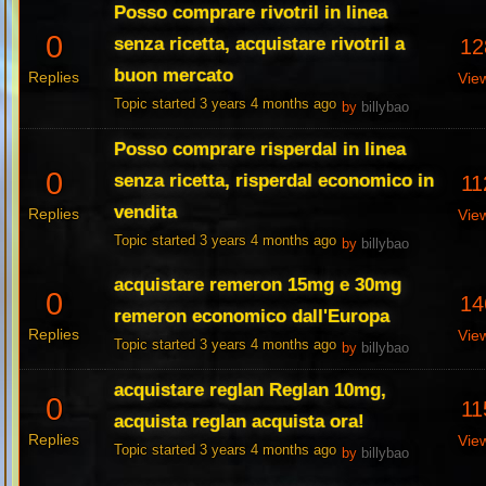
Posso comprare rivotril in linea
0
senza ricetta, acquistare rivotril a
12
buon mercato
Replies
Vie
Topic started 3 years 4 months ago
by
billybao
Posso comprare risperdal in linea
0
senza ricetta, risperdal economico in
11
vendita
Replies
Vie
Topic started 3 years 4 months ago
by
billybao
acquistare remeron 15mg e 30mg
0
14
remeron economico dall'Europa
Replies
Vie
Topic started 3 years 4 months ago
by
billybao
acquistare reglan Reglan 10mg,
0
11
acquista reglan acquista ora!
Replies
Vie
Topic started 3 years 4 months ago
by
billybao