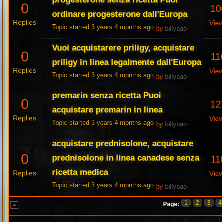
0
10
ordinare progesterone dall'Europa
Replies
Vie
Topic started 3 years 4 months ago
by
billybao
Vuoi acquistarere priligy, acquistare
0
11
priligy in linea legalmente dall'Europa
Replies
Vie
Topic started 3 years 4 months ago
by
billybao
premarin senza ricetta Puoi
0
12
acquistare premarin in linea
Replies
Vie
Topic started 3 years 4 months ago
by
billybao
acquistare prednisolone, acquistare
0
prednisolone in linea canadese senza
11
ricetta medica
Replies
Vie
Topic started 3 years 4 months ago
by
billybao
1
2
3
Page: