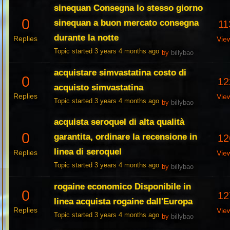
sinequan Consegna lo stesso giorno
0
sinequan a buon mercato consegna
11
durante la notte
Replies
Vie
Topic started 3 years 4 months ago
by
billybao
acquistare simvastatina costo di
0
12
acquisto simvastatina
Replies
Vie
Topic started 3 years 4 months ago
by
billybao
acquista seroquel di alta qualità
0
garantita, ordinare la recensione in
12
linea di seroquel
Replies
Vie
Topic started 3 years 4 months ago
by
billybao
rogaine economico Disponibile in
0
12
linea acquista rogaine dall'Europa
Replies
Vie
Topic started 3 years 4 months ago
by
billybao