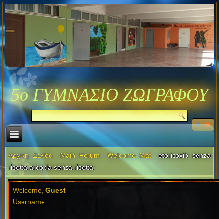
5ο ΓΥΜΝΑΣΙΟ ΖΩΓΡΑΦΟΥ
Αρχική Σελίδα
Main Forum
Welcome Mat
etoricoxib senza
ricetta arcoxia senza ricetta
Welcome,
Guest
Username: