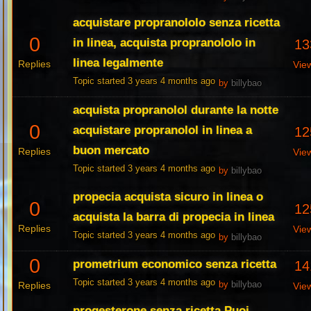
acquistare propranololo senza ricetta
0
in linea, acquista propranololo in
13
linea legalmente
Replies
Vie
Topic started 3 years 4 months ago
by
billybao
acquista propranolol durante la notte
0
acquistare propranolol in linea a
12
buon mercato
Replies
Vie
Topic started 3 years 4 months ago
by
billybao
propecia acquista sicuro in linea o
0
12
acquista la barra di propecia in linea
Replies
Vie
Topic started 3 years 4 months ago
by
billybao
0
prometrium economico senza ricetta
14
Topic started 3 years 4 months ago
Replies
by
billybao
Vie
progesterone senza ricetta Puoi