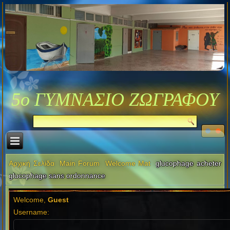
5ο ΓΥΜΝΑΣΙΟ ΖΩΓΡΑΦΟΥ
Αρχική Σελίδα
Main Forum
Welcome Mat
glucophage acheter
glucophage sans ordonnance
Welcome,
Guest
Username: