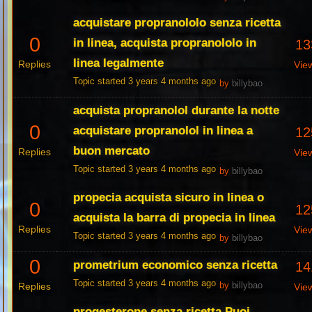
acquistare propranololo senza ricetta
0
in linea, acquista propranololo in
13
linea legalmente
Replies
Vie
Topic started 3 years 4 months ago
by
billybao
acquista propranolol durante la notte
0
acquistare propranolol in linea a
12
buon mercato
Replies
Vie
Topic started 3 years 4 months ago
by
billybao
propecia acquista sicuro in linea o
0
12
acquista la barra di propecia in linea
Replies
Vie
Topic started 3 years 4 months ago
by
billybao
0
prometrium economico senza ricetta
14
Topic started 3 years 4 months ago
Replies
by
billybao
Vie
progesterone senza ricetta Puoi