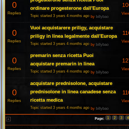
0
10
ordinare progesterone dall'Europa
Replies
Vie
Topic started 3 years 4 months ago
by
billybao
Vuoi acquistarere priligy, acquistare
0
11
priligy in linea legalmente dall'Europa
Replies
Vie
Topic started 3 years 4 months ago
by
billybao
premarin senza ricetta Puoi
0
12
acquistare premarin in linea
Replies
Vie
Topic started 3 years 4 months ago
by
billybao
acquistare prednisolone, acquistare
0
prednisolone in linea canadese senza
11
ricetta medica
Replies
Vie
Topic started 3 years 4 months ago
by
billybao
1
2
3
Page: