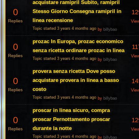
acquistare ramipril Subito, ramipril
0
Stesso Giorno Consegna ramipril in
12
linea recensione
Replies
Vie
Topic started 3 years 4 months ago
by
billybao
prozac In Europa, prozac economico
0
11
senza ricetta ordinare prozac in linea
Replies
Vie
Topic started 3 years 4 months ago
by
billybao
provera senza ricetta Dove posso
0
acquistare provera in linea a basso
14
costo
Replies
Vie
Topic started 3 years 4 months ago
by
billybao
proscar in linea sicuro, compra
0
proscar Pernottamento proscar
12
durante la notte
Replies
Vie
Topic started 3 years 4 months ago
by
billybao