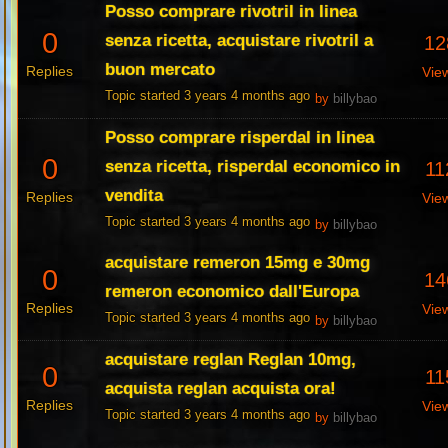
Posso comprare rivotril in linea
0
senza ricetta, acquistare rivotril a
12
buon mercato
Replies
Vie
Topic started 3 years 4 months ago
by
billybao
Posso comprare risperdal in linea
0
senza ricetta, risperdal economico in
11
vendita
Replies
Vie
Topic started 3 years 4 months ago
by
billybao
acquistare remeron 15mg e 30mg
0
14
remeron economico dall'Europa
Replies
Vie
Topic started 3 years 4 months ago
by
billybao
acquistare reglan Reglan 10mg,
0
11
acquista reglan acquista ora!
Replies
Vie
Topic started 3 years 4 months ago
by
billybao