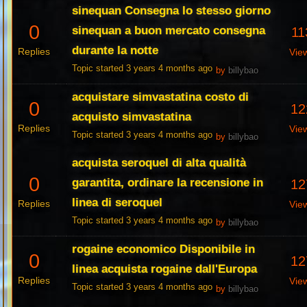
sinequan Consegna lo stesso giorno
0
sinequan a buon mercato consegna
11
durante la notte
Replies
Vie
Topic started 3 years 4 months ago
by
billybao
acquistare simvastatina costo di
0
12
acquisto simvastatina
Replies
Vie
Topic started 3 years 4 months ago
by
billybao
acquista seroquel di alta qualità
0
garantita, ordinare la recensione in
12
linea di seroquel
Replies
Vie
Topic started 3 years 4 months ago
by
billybao
rogaine economico Disponibile in
0
12
linea acquista rogaine dall'Europa
Replies
Vie
Topic started 3 years 4 months ago
by
billybao