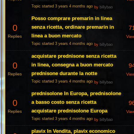
Topic started 3 years 4 months ago
by
billybao
Posso comprare premarin in linea
0
senza ricetta, ordinare premarin in
7
linea a buon mercato
Replies
Vie
Topic started 3 years 4 months ago
by
billybao
acquistare prednisone senza ricetta
0
in linea, consegna a buon mercato
9
prednisone durante la notte
Replies
Vie
Topic started 3 years 4 months ago
by
billybao
prednisolone In Europa, prednisolone
0
a basso costo senza ricetta
9
acquistare prednisolone Europa
Replies
Vie
Topic started 3 years 4 months ago
by
billybao
plavix In Vendita, plavix economico