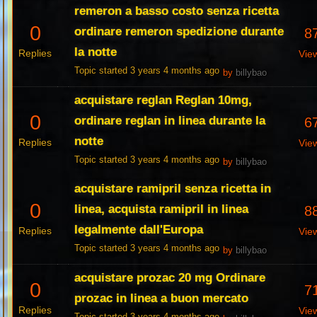
remeron a basso costo senza ricetta
0
ordinare remeron spedizione durante
8
la notte
Replies
Vie
Topic started 3 years 4 months ago
by
billybao
acquistare reglan Reglan 10mg,
0
ordinare reglan in linea durante la
6
notte
Replies
Vie
Topic started 3 years 4 months ago
by
billybao
acquistare ramipril senza ricetta in
0
linea, acquista ramipril in linea
8
legalmente dall'Europa
Replies
Vie
Topic started 3 years 4 months ago
by
billybao
acquistare prozac 20 mg Ordinare
0
7
prozac in linea a buon mercato
Replies
Vie