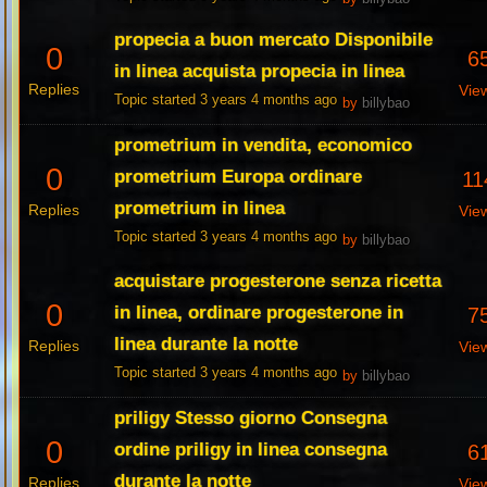
propecia a buon mercato Disponibile
0
6
in linea acquista propecia in linea
Replies
Vie
Topic started 3 years 4 months ago
by
billybao
prometrium in vendita, economico
0
prometrium Europa ordinare
11
prometrium in linea
Replies
Vie
Topic started 3 years 4 months ago
by
billybao
acquistare progesterone senza ricetta
0
in linea, ordinare progesterone in
7
linea durante la notte
Replies
Vie
Topic started 3 years 4 months ago
by
billybao
priligy Stesso giorno Consegna
0
ordine priligy in linea consegna
6
durante la notte
Replies
Vie