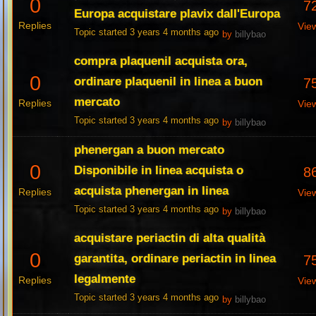
0
7
Europa acquistare plavix dall'Europa
Replies
Vie
Topic started 3 years 4 months ago
by
billybao
compra plaquenil acquista ora,
0
ordinare plaquenil in linea a buon
7
mercato
Replies
Vie
Topic started 3 years 4 months ago
by
billybao
phenergan a buon mercato
0
Disponibile in linea acquista o
8
acquista phenergan in linea
Replies
Vie
Topic started 3 years 4 months ago
by
billybao
acquistare periactin di alta qualità
0
garantita, ordinare periactin in linea
7
legalmente
Replies
Vie
Topic started 3 years 4 months ago
by
billybao