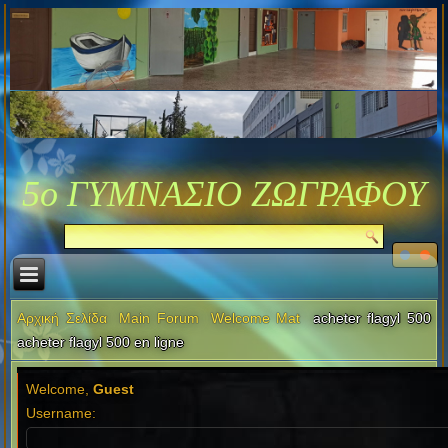
5ο ΓΥΜΝΑΣΙΟ ΖΩΓΡΑΦΟΥ
Αρχική Σελίδα
Main Forum
Welcome Mat
acheter flagyl 500
acheter flagyl 500 en ligne
Welcome,
Guest
Username: