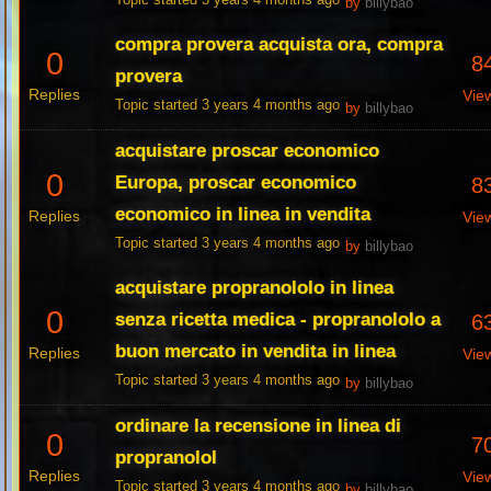
Topic started 3 years 4 months ago
by
billybao
compra provera acquista ora, compra
0
8
provera
Replies
Vie
Topic started 3 years 4 months ago
by
billybao
acquistare proscar economico
0
Europa, proscar economico
8
economico in linea in vendita
Replies
Vie
Topic started 3 years 4 months ago
by
billybao
acquistare propranololo in linea
0
senza ricetta medica - propranololo a
6
buon mercato in vendita in linea
Replies
Vie
Topic started 3 years 4 months ago
by
billybao
ordinare la recensione in linea di
0
7
propranolol
Replies
Vie
Topic started 3 years 4 months ago
by
billybao