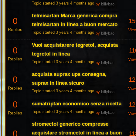
Topic started 3 years 4 months ago
by
billybao
telmisartan Marca generica compra
0
15
telmisartan in linea a buon mercato
Replies
Vie
Topic started 3 years 4 months ago
by
billybao
Vuoi acquistarere tegretol, acquista
0
11
tegretol in linea
Replies
Vie
Topic started 3 years 4 months ago
by
billybao
acquista suprax ups consegna,
0
12
suprax in linea sicuro
Replies
Vie
Topic started 3 years 4 months ago
by
billybao
0
sumatriptan economico senza ricetta
12
Topic started 3 years 4 months ago
Replies
by
billybao
Vie
stromectol generico compresse
0
acquistare stromectol in linea a buon
11