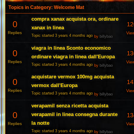
Topics in Category: Welcome Mat
compra xanax acquista ora, ordinare
0
12
xanax in linea
Replies
Vie
Topic started 3 years 4 months ago
by
billybao
viagra in linea Sconto economico
0
13
ordinare viagra in linea dall'Europa
Replies
Vie
Topic started 3 years 4 months ago
by
billybao
acquistare vermox 100mg acquista
0
14
vermox dall'Europa
Replies
Vie
Topic started 3 years 4 months ago
by
billybao
verapamil senza ricetta acquista
0
verapamil in linea consegna durante
13
la notte
Replies
Vie
Topic started 3 years 4 months ago
by
billybao