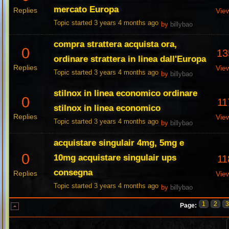
mercato Europa
Replies
Vie
Topic started 3 years 4 months ago
by
billybao
compra strattera acquista ora,
0
13
ordinare strattera in linea dall'Europa
Replies
Vie
Topic started 3 years 4 months ago
by
billybao
stilnox in linea economico ordinare
0
11
stilnox in linea economico
Replies
Vie
Topic started 3 years 4 months ago
by
billybao
acquistare singulair 4mg, 5mg e
0
10mg acquistare singulair ups
11
consegna
Replies
Vie
Topic started 3 years 4 months ago
by
billybao
1
2
Page: