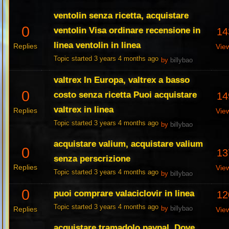
ventolin senza ricetta, acquistare
0
ventolin Visa ordinare recensione in
14
linea ventolin in linea
Replies
Vie
Topic started 3 years 4 months ago
by
billybao
valtrex In Europa, valtrex a basso
0
costo senza ricetta Puoi acquistare
14
valtrex in linea
Replies
Vie
Topic started 3 years 4 months ago
by
billybao
acquistare valium, acquistare valium
0
13
senza perscrizione
Replies
Vie
Topic started 3 years 4 months ago
by
billybao
0
puoi comprare valaciclovir in linea
12
Topic started 3 years 4 months ago
Replies
by
billybao
Vie
acquistare tramadolo paypal, Dove