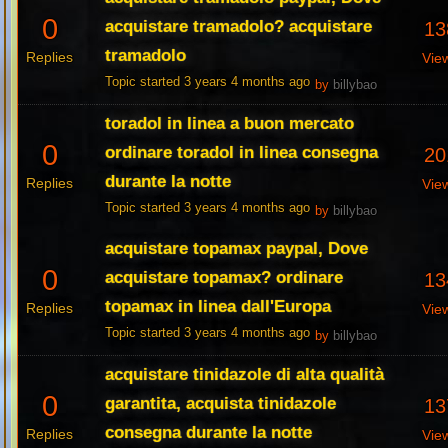
0
acquistare tramadolo? acquistare
13
tramadolo
Replies
Vie
Topic started 3 years 4 months ago
by
billybao
toradol in linea a buon mercato
0
ordinare toradol in linea consegna
20
durante la notte
Replies
Vie
Topic started 3 years 4 months ago
by
billybao
acquistare topamax paypal, Dove
0
acquistare topamax? ordinare
13
topamax in linea dall'Europa
Replies
Vie
Topic started 3 years 4 months ago
by
billybao
acquistare tinidazole di alta qualità
0
garantita, acquista tinidazole
13
consegna durante la notte
Replies
Vie