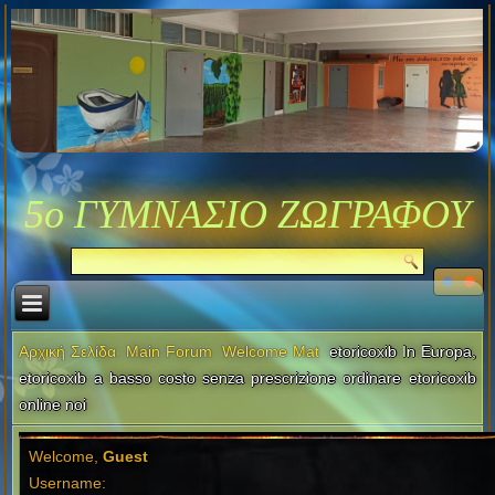
5ο ΓΥΜΝΑΣΙΟ ΖΩΓΡΑΦΟΥ
Αρχική Σελίδα
Main Forum
Welcome Mat
etoricoxib In Europa,
etoricoxib a basso costo senza prescrizione ordinare etoricoxib
online noi
Welcome,
Guest
Username: