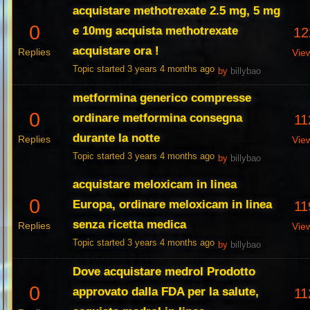
acquistare methotrexate 2.5 mg, 5 mg
0
e 10mg acquista methotrexate
12
acquistare ora !
Replies
Vie
Topic started 3 years 4 months ago
by
billybao
metformina generico compresse
0
ordinare metformina consegna
11
durante la notte
Replies
Vie
Topic started 3 years 4 months ago
by
billybao
acquistare meloxicam in linea
0
Europa, ordinare meloxicam in linea
11
senza ricetta medica
Replies
Vie
Topic started 3 years 4 months ago
by
billybao
Dove acquistare medrol Prodotto
0
approvato dalla FDA per la salute,
11