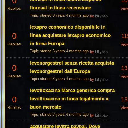
0
10
lioresal in linea recensione
Replies
Vie
Topic started 3 years 4 months ago
by
billybao
lexapro economico disponibile in
0
linea acquistare lexapro economico
11
in linea Europa
Replies
Vie
Topic started 3 years 4 months ago
by
billybao
levonorgestrel senza ricetta acquista
0
13
levonorgestrel dall'Europa
Replies
Vie
Topic started 3 years 4 months ago
by
billybao
levofloxacina Marca generica compra
0
levofloxacina in linea legalmente a
13
buon mercato
Replies
Vie
Topic started 3 years 4 months ago
by
billybao
acquistare levitra paypal, Dove