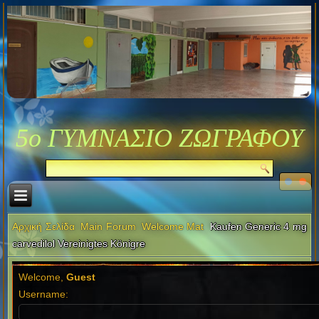
5ο ΓΥΜΝΑΣΙΟ ΖΩΓΡΑΦΟΥ
Αρχική Σελίδα
Main Forum
Welcome Mat
Kaufen Generic 4 mg
carvedilol Vereinigtes Königre
Welcome,
Guest
Username: