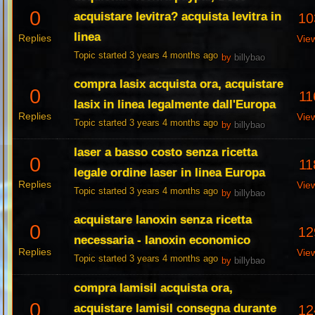
0
acquistare levitra? acquista levitra in
10
linea
Replies
Vie
Topic started 3 years 4 months ago
by
billybao
compra lasix acquista ora, acquistare
0
11
lasix in linea legalmente dall'Europa
Replies
Vie
Topic started 3 years 4 months ago
by
billybao
laser a basso costo senza ricetta
0
11
legale ordine laser in linea Europa
Replies
Vie
Topic started 3 years 4 months ago
by
billybao
acquistare lanoxin senza ricetta
0
12
necessaria - lanoxin economico
Replies
Vie
Topic started 3 years 4 months ago
by
billybao
compra lamisil acquista ora,
0
acquistare lamisil consegna durante
12