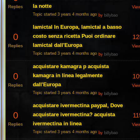
la notte
Replies
Vie
Topic started 3 years 4 months ago
by
billybao
lamictal In Europa, lamictal a basso
0
costo senza ricetta Puoi ordinare
12
lamictal dall'Europa
Replies
Vie
Topic started 3 years 4 months ago
by
billybao
acquistare kamagra p acquista
0
kamagra in linea legalmente
10
dall'Europa
Replies
Vie
Topic started 3 years 4 months ago
by
billybao
acquistare ivermectina paypal, Dove
0
acquistare ivermectina? acquista
11
ivermectina in linea
Replies
Vie
Topic started 3 years 4 months ago
by
billybao