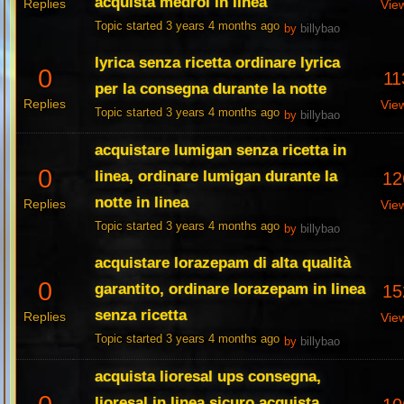
acquista medrol in linea
Replies
Vie
Topic started 3 years 4 months ago
by
billybao
lyrica senza ricetta ordinare lyrica
0
11
per la consegna durante la notte
Replies
Vie
Topic started 3 years 4 months ago
by
billybao
acquistare lumigan senza ricetta in
0
linea, ordinare lumigan durante la
12
notte in linea
Replies
Vie
Topic started 3 years 4 months ago
by
billybao
acquistare lorazepam di alta qualità
0
garantito, ordinare lorazepam in linea
15
senza ricetta
Replies
Vie
Topic started 3 years 4 months ago
by
billybao
acquista lioresal ups consegna,
lioresal in linea sicuro acquista