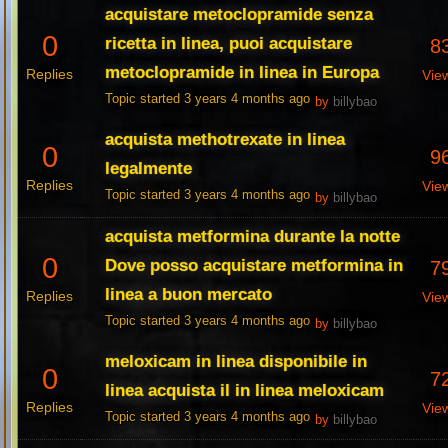
acquistare metoclopramide senza
0
ricetta in linea, puoi acquistare
8
metoclopramide in linea in Europa
Replies
Vie
Topic started 3 years 4 months ago
by
billybao
acquista methotrexate in linea
0
9
legalmente
Replies
Vie
Topic started 3 years 4 months ago
by
billybao
acquista metformina durante la notte
0
Dove posso acquistare metformina in
7
linea a buon mercato
Replies
Vie
Topic started 3 years 4 months ago
by
billybao
meloxicam in linea disponibile in
0
7
linea acquista il in linea meloxicam
Replies
Vie
Topic started 3 years 4 months ago
by
billybao