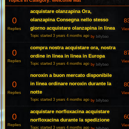
Topics in Category: Welcome Mat
acquistare olanzapina Ora,
0
olanzapina Consegna nello stesso
8
giorno acquistare olanzapina in linea
Replies
Vie
Topic started 3 years 4 months ago
by
billybao
compra nostra acquistare ora, nostra
0
8
ordine in linea in linea in Europa
Replies
Vie
Topic started 3 years 4 months ago
by
billybao
noroxin a buon mercato disponibile
0
in linea ordinare noroxin durante la
8
notte
Replies
Vie
Topic started 3 years 4 months ago
by
billybao
acquistare norfloxacina acquistare
0
6
norfloxacina durante la spedizione
Replies
Vie
Topic started 3 years 4 months ago
by
billybao