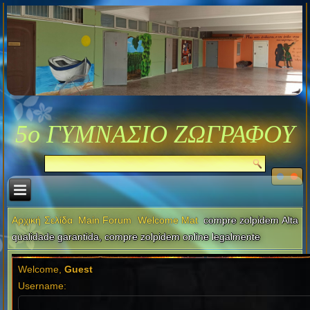
5ο ΓΥΜΝΑΣΙΟ ΖΩΓΡΑΦΟΥ
Αρχική Σελίδα
Main Forum
Welcome Mat
compre zolpidem Alta
qualidade garantida, compre zolpidem online legalmente
Welcome,
Guest
Username: