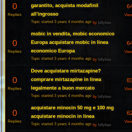
0
garantito, acquista modafinil
6
all'ingrosso
Replies
Vie
Topic started 3 years 4 months ago
by
billybao
mobic in vendita, mobic economico
0
Europa acquistare mobic in linea
6
economico Europa
Replies
Vie
Topic started 3 years 4 months ago
by
billybao
Dove acquistare mirtazapine?
0
comprare mirtazapine in linea
8
legalmente a buon mercato
Replies
Vie
Topic started 3 years 4 months ago
by
billybao
acquistare minocin 50 mg e 100 mg
0
6
acquistare minocin in linea
Replies
Vie
Topic started 3 years 4 months ago
by
billybao