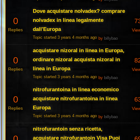
Dove acquistare nolvadex? comprare
0
nolvadex in linea legalmente
7
dall'Europa
Replies
Vie
Topic started 3 years 4 months ago
by
billybao
acquistare nizoral in linea in Europa,
0
ordinare nizoral acquista nizoral in
8
linea in Europa
Replies
Vie
Topic started 3 years 4 months ago
by
billybao
nitrofurantoina in linea economico
0
acquistare nitrofurantoina in linea
6
Europa
Replies
Vie
Topic started 3 years 4 months ago
by
billybao
nitrofurantoin senza ricetta,
0
acquistare nitrofurantoin Visa Puoi
6