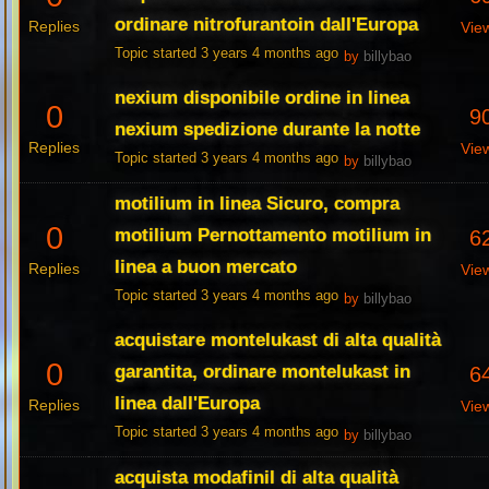
ordinare nitrofurantoin dall'Europa
Replies
Vie
Topic started 3 years 4 months ago
by
billybao
nexium disponibile ordine in linea
0
9
nexium spedizione durante la notte
Replies
Vie
Topic started 3 years 4 months ago
by
billybao
motilium in linea Sicuro, compra
0
motilium Pernottamento motilium in
6
linea a buon mercato
Replies
Vie
Topic started 3 years 4 months ago
by
billybao
acquistare montelukast di alta qualità
0
garantita, ordinare montelukast in
6
linea dall'Europa
Replies
Vie
Topic started 3 years 4 months ago
by
billybao
acquista modafinil di alta qualità