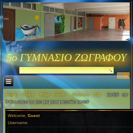
5ο ΓΥΜΝΑΣΙΟ ΖΩΓΡΑΦΟΥ
Αρχική Σελίδα
Main Forum
Welcome Mat
lamisil sur
ordonnance ou pas qui peut prescrire lamisil
Welcome,
Guest
Username: