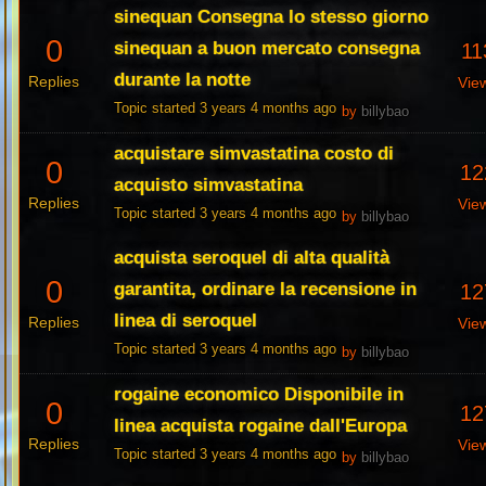
sinequan Consegna lo stesso giorno
0
sinequan a buon mercato consegna
11
durante la notte
Replies
Vie
Topic started 3 years 4 months ago
by
billybao
acquistare simvastatina costo di
0
12
acquisto simvastatina
Replies
Vie
Topic started 3 years 4 months ago
by
billybao
acquista seroquel di alta qualità
0
garantita, ordinare la recensione in
12
linea di seroquel
Replies
Vie
Topic started 3 years 4 months ago
by
billybao
rogaine economico Disponibile in
0
12
linea acquista rogaine dall'Europa
Replies
Vie
Topic started 3 years 4 months ago
by
billybao