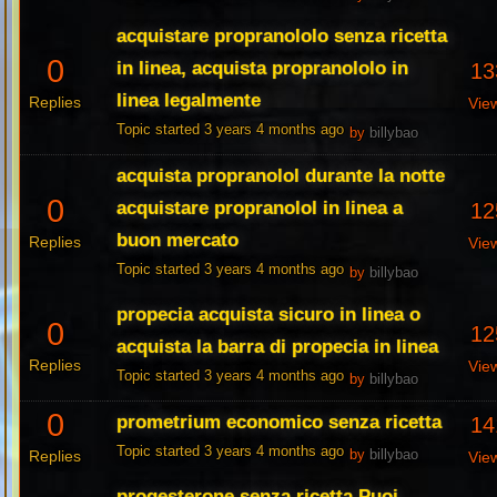
acquistare propranololo senza ricetta
0
in linea, acquista propranololo in
13
linea legalmente
Replies
Vie
Topic started 3 years 4 months ago
by
billybao
acquista propranolol durante la notte
0
acquistare propranolol in linea a
12
buon mercato
Replies
Vie
Topic started 3 years 4 months ago
by
billybao
propecia acquista sicuro in linea o
0
12
acquista la barra di propecia in linea
Replies
Vie
Topic started 3 years 4 months ago
by
billybao
0
prometrium economico senza ricetta
14
Topic started 3 years 4 months ago
Replies
by
billybao
Vie
progesterone senza ricetta Puoi