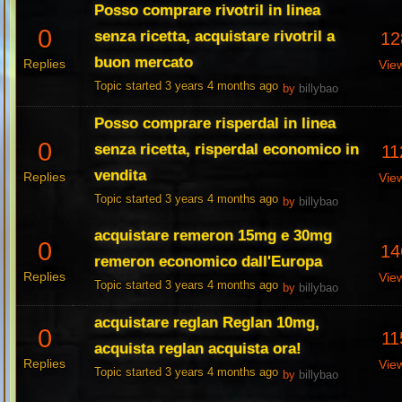
Posso comprare rivotril in linea
0
senza ricetta, acquistare rivotril a
12
buon mercato
Replies
Vie
Topic started 3 years 4 months ago
by
billybao
Posso comprare risperdal in linea
0
senza ricetta, risperdal economico in
11
vendita
Replies
Vie
Topic started 3 years 4 months ago
by
billybao
acquistare remeron 15mg e 30mg
0
14
remeron economico dall'Europa
Replies
Vie
Topic started 3 years 4 months ago
by
billybao
acquistare reglan Reglan 10mg,
0
11
acquista reglan acquista ora!
Replies
Vie
Topic started 3 years 4 months ago
by
billybao