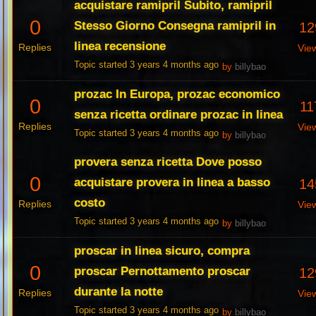
acquistare ramipril Subito, ramipril
0
Stesso Giorno Consegna ramipril in
12
linea recensione
Replies
Vie
Topic started 3 years 4 months ago
by
billybao
prozac In Europa, prozac economico
0
11
senza ricetta ordinare prozac in linea
Replies
Vie
Topic started 3 years 4 months ago
by
billybao
provera senza ricetta Dove posso
0
acquistare provera in linea a basso
14
costo
Replies
Vie
Topic started 3 years 4 months ago
by
billybao
proscar in linea sicuro, compra
0
proscar Pernottamento proscar
12
durante la notte
Replies
Vie
Topic started 3 years 4 months ago
by
billybao