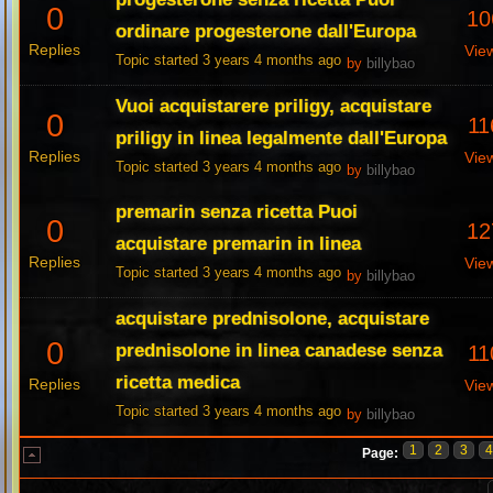
0
10
ordinare progesterone dall'Europa
Replies
Vie
Topic started 3 years 4 months ago
by
billybao
Vuoi acquistarere priligy, acquistare
0
11
priligy in linea legalmente dall'Europa
Replies
Vie
Topic started 3 years 4 months ago
by
billybao
premarin senza ricetta Puoi
0
12
acquistare premarin in linea
Replies
Vie
Topic started 3 years 4 months ago
by
billybao
acquistare prednisolone, acquistare
0
prednisolone in linea canadese senza
11
ricetta medica
Replies
Vie
Topic started 3 years 4 months ago
by
billybao
1
2
3
Page: