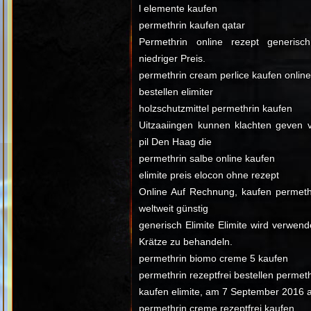
l elemente kaufen
permethrin kaufen qatar
Permethrin online rezept generisch
niedriger Preis.
permethrin cream perlice kaufen onlin
bestellen elimiter
holzschutzmittel permethrin kaufen
Uitzaaiingen kunnen klachten geven v
pil Den Haag die
permethrin salbe online kaufen
elimite preis elocon ohne rezept
Online Auf Rechnung, kaufen permeth
weltweit günstig
generisch Elimite Elimite wird verwen
Krätze zu behandeln.
permethrin biomo creme 5 kaufen
permethrin rezeptfrei bestellen permet
kaufen elimite, am 7 September 2016
permethrin creme rezeptfrei kaufen