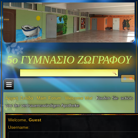
5ο ΓΥΜΝΑΣΙΟ ΖΩΓΡΑΦΟΥ
Αρχική Σελίδα
Main Forum
Welcome Mat
Kaufen Sie acticin
von der vertrauenswürdigen Apotheke
Welcome,
Guest
Username: