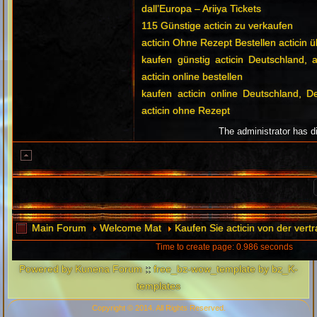
dall’Europa – Ariiya Tickets
115 Günstige acticin zu verkaufen
acticin Ohne Rezept Bestellen acticin 
kaufen günstig acticin Deutschland, a
acticin online bestellen
kaufen acticin online Deutschland, D
acticin ohne Rezept
The administrator has d
Main Forum
Welcome Mat
Kaufen Sie acticin von der ver
Time to create page: 0.986 seconds
Powered by
Kunena Forum
::
free_bz-wow_template by bz_K-
templates
Copyright © 2014. All Rights Reserved.