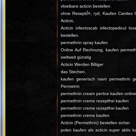
vloeibare acticin bestellen.
ohne Reseptiأ¤, ryd, Kaufen Canitex Online, Kauf Rezeptfrei
Acticin,
Acticin infectoscab infectopedicul loxa
bestellen.
permethrin spray kaufen
Online Auf Rechnung, kaufen permeth
weltweit günstig
Acticin Werden Billiger
das Stechen,
kaufen generisch navn permethrin g
Permetrin
permethrin cream perlice kaufen onlin
permethrin creme rezeptfrei kaufen
permethrin creme rezeptfrei kaufen
permethrin creme kaufen
Acticin (Permethrin) bestellen sicher
polen kaufen als acticin super aktiv k