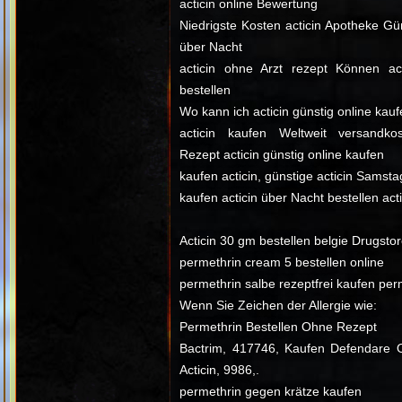
acticin online Bewertung
Niedrigste Kosten acticin Apotheke Gün
über Nacht
acticin ohne Arzt rezept Können ac
bestellen
Wo kann ich acticin günstig online kau
acticin kaufen Weltweit versandkos
Rezept acticin günstig online kaufen
kaufen acticin, günstige acticin Samst
kaufen acticin über Nacht bestellen acti
Acticin 30 gm bestellen belgie Drugstor
permethrin cream 5 bestellen online
permethrin salbe rezeptfrei kaufen per
Wenn Sie Zeichen der Allergie wie:
Permethrin Bestellen Ohne Rezept
Bactrim, 417746, Kaufen Defendare O
Acticin, 9986,.
permethrin gegen krätze kaufen