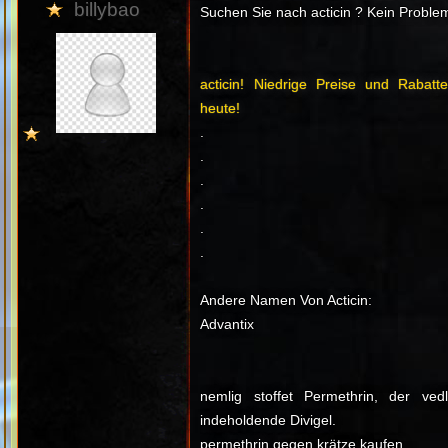
billybao
Suchen Sie nach acticin ? Kein Probl
acticin! Niedrige Preise und Rabat
heute!
.
.
.
.
.
.
Andere Namen Von Acticin:
Advantix
nemlig stoffet Permethrin, der ve
indeholdende Divigel.
permethrin gegen krätze kaufen